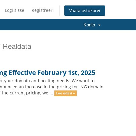
Logi sisse
Registreeri
Vaata ostukorvi
Konto
y Realdata
g Effective February 1st, 2025
for your domain and hosting needs. We want to
announced an increase in the pricing for .NG domain
 the current pricing, we ...
Loe edasi »