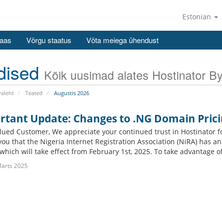
Estonian
aas
Võrgu staatus
Võta meiega ühendust
dised
Kõik uusimad alates Hostinator B
valeht
Teated
Augustis 2026
rtant Update: Changes to .NG Domain Pricin
lued Customer, We appreciate your continued trust in Hostinator 
you that the Nigeria Internet Registration Association (NiRA) has 
hich will take effect from February 1st, 2025. To take advantage of
ärts 2025