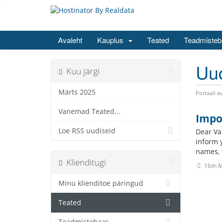
Avaleht
Kauplus
Teated
Teadmisteb
Uu
Kuu järgi
Märts 2025
Portaali a
Vanemad Teated...
Impo
Loe RSS uudiseid
Dear Va
inform 
names, w
Klienditugi
16th M
Minu klienditoe päringud
Teated